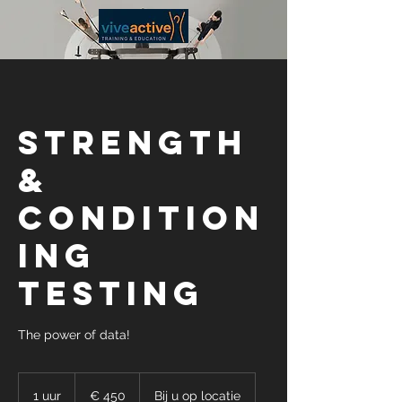
Strength
&
Condition
ing
testing
The power of data!
450
euro
1 uur
1
€ 450
Bij u op locatie