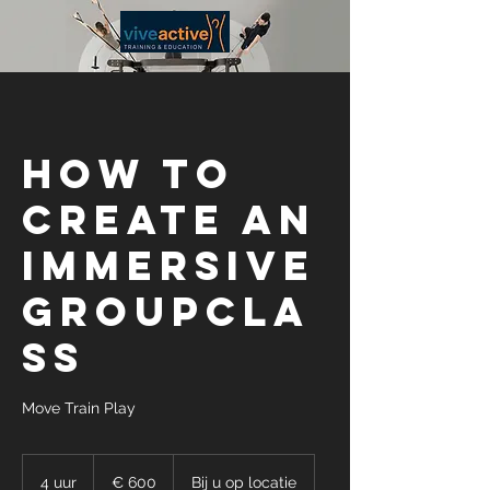
How to
create an
immersive
groupcla
ss
Move Train Play
600
euro
4 uur
4
€ 600
Bij u op locatie